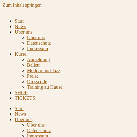
Zum Inhalt springen
Start
News
Über uns
Über uns
Datenschutz
Impressum
Kurse
Anmeldung
Ballett
Modern und Jazz
Preise
Dresscode
Training zu Hause
SHOP
TICKETS
Start
News
Über uns
Über uns
Datenschutz
Impressum