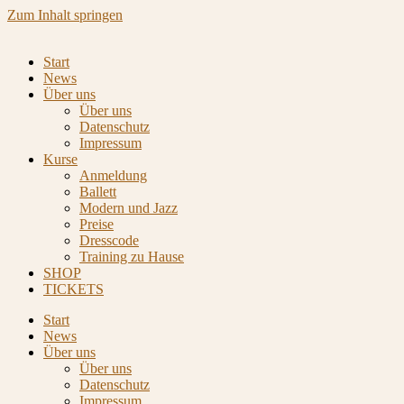
Zum Inhalt springen
Start
News
Über uns
Über uns
Datenschutz
Impressum
Kurse
Anmeldung
Ballett
Modern und Jazz
Preise
Dresscode
Training zu Hause
SHOP
TICKETS
Start
News
Über uns
Über uns
Datenschutz
Impressum