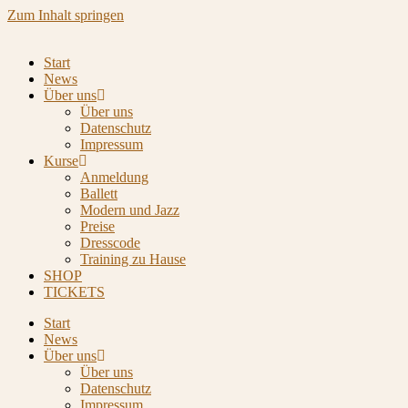
Zum Inhalt springen
Start
News
Über uns
Über uns
Datenschutz
Impressum
Kurse
Anmeldung
Ballett
Modern und Jazz
Preise
Dresscode
Training zu Hause
SHOP
TICKETS
Start
News
Über uns
Über uns
Datenschutz
Impressum