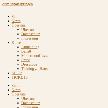
Zum Inhalt springen
Start
News
Über uns
Über uns
Datenschutz
Impressum
Kurse
Anmeldung
Ballett
Modern und Jazz
Preise
Dresscode
Training zu Hause
SHOP
TICKETS
Start
News
Über uns
Über uns
Datenschutz
Impressum