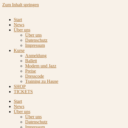
Zum Inhalt springen
Start
News
Über uns
Über uns
Datenschutz
Impressum
Kurse
Anmeldung
Ballett
Modern und Jazz
Preise
Dresscode
Training zu Hause
SHOP
TICKETS
Start
News
Über uns
Über uns
Datenschutz
Impressum